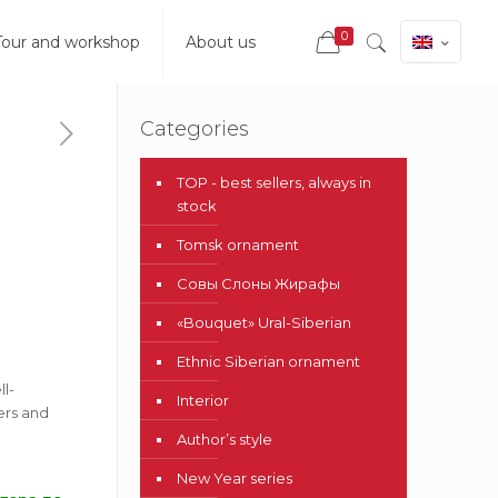
0
Tour and workshop
About us
Categories
TOP - best sellers, аlways in
stock
Tomsk ornament
Совы Слоны Жирафы
«Bouquet» Ural-Siberian
Ethnic Siberian ornament
l-
Interior
ers and
Author’s style
New Year series