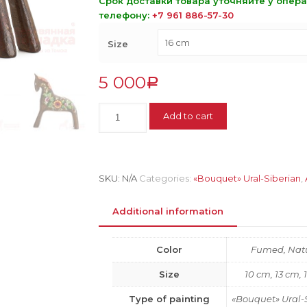
Срок доставки товара уточняйте у опер
телефону:
+7 961 886-57-30
Size
5 000
Р
A
Add to cart
bay
horse
with
summer
SKU:
N/A
Categories:
«Bouquet» Ural-Siberian
,
flowers
quantity
Additional information
Color
Fumed, Nat
Size
10 cm, 13 cm, 
Type of painting
«Bouquet» Ural-