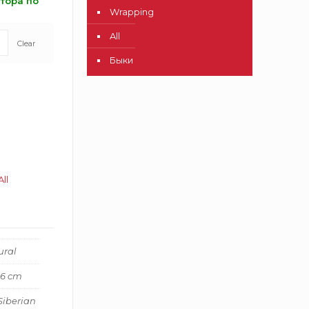
атора по
Wrapping
All
Clear
Быки
All
ural
16 cm
Siberian