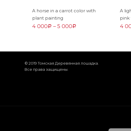
A horse in a carrot color with
A lig
plant painting
pink
4 000
–
5 000
4 0
Р
Р
© 2019 Томская Деревянная лошадка.
Все права защищены.