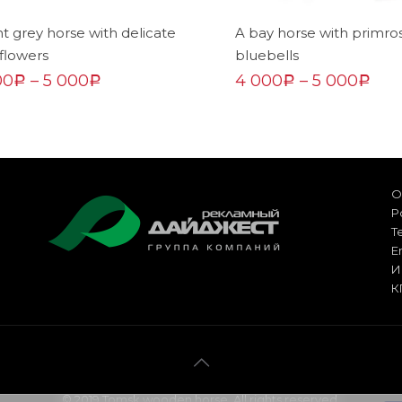
ht grey horse with delicate
A bay horse with primro
 flowers
bluebells
00
–
5 000
4 000
–
5 000
Р
Р
Р
Р
О
Р
Т
E
И
К
© 2019 Tomsk wooden horse. All rights reserved.