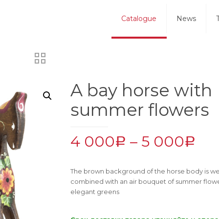
Catalogue
News
A bay horse with
summer flowers
4 000
–
5 000
Р
Р
The brown background of the horse body is wel
combined with an air bouquet of summer flow
elegant greens