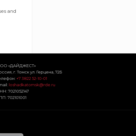
ses and
ОО «ДАЙДЖЕСТ»
оссия
, г.
Томск
ул. Герцена, 72Б
елефон:
+7 3822 52-10-01
mail:
loshadkatomsk@rde.ru
НН:
7021052147
ПП:
702101001