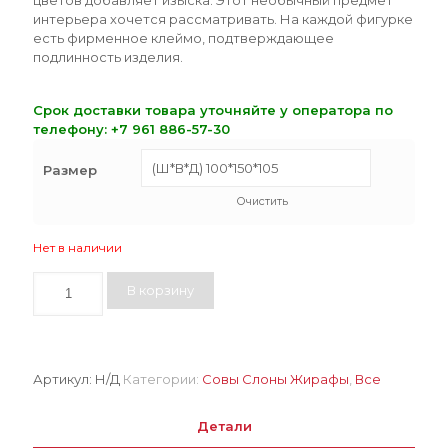
цветов добавляет изыска. Этот необычный предмет
интерьера хочется рассматривать. На каждой фигурке
есть фирменное клеймо, подтверждающее
подлинность изделия.
Срок доставки товара уточняйте у оператора по
телефону:
+7 961 886-57-30
Размер
Очистить
Нет в наличии
Количество
В корзину
Сова
серая
точечная
Артикул:
Н/Д
Категории:
Совы Слоны Жирафы
,
Все
Детали