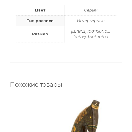
Цвет
Серый
Тип росписи
Интерьерные
(Ш*В*Д) 100*150*105,
Размер
(Ш*В*Д) 80*110*80
Похожие товары