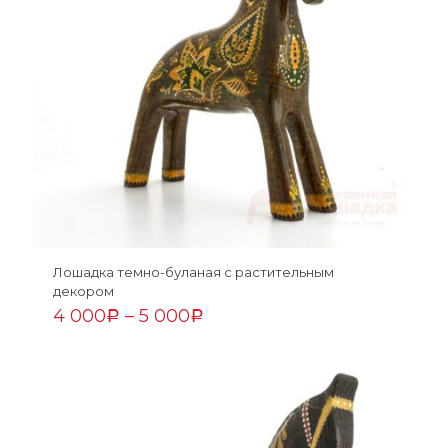
Лошадка темно-буланая с растительным
декором
4 000
–
5 000
Р
Р