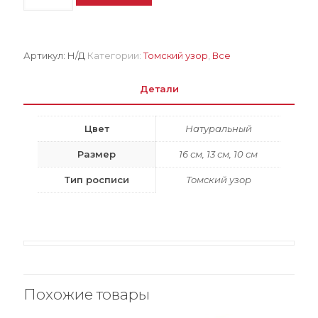
каурая
с
красно-
коричневым
Артикул:
Н/Д
Категории:
Томский узор
,
Все
узором
Детали
Цвет
Натуральный
Размер
16 см, 13 см, 10 см
Тип росписи
Томский узор
Похожие товары