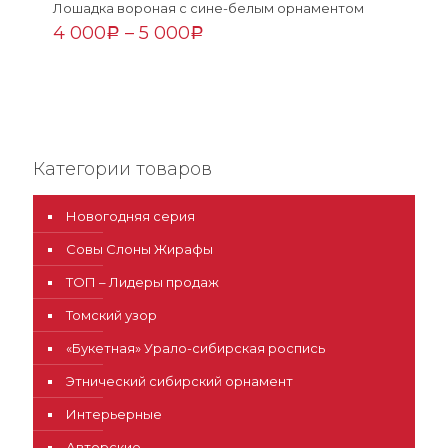
Лошадка вороная с сине-белым орнаментом
4 000
–
5 000
Р
Р
Категории товаров
Новогодняя серия
Совы Слоны Жирафы
ТОП – Лидеры продаж
Томский узор
«Букетная» Урало-сибирская роспись
Этнический сибирский орнамент
Интерьерные
Авторские