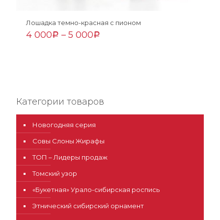
Лошадка темно-красная с пионом
4 000
–
5 000
Р
Р
Категории товаров
Новогодняя серия
Совы Слоны Жирафы
ТОП – Лидеры продаж
Томский узор
«Букетная» Урало-сибирская роспись
Этнический сибирский орнамент