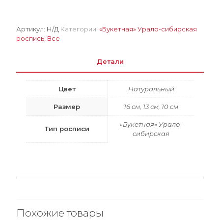
с
цветком
оттенка
Артикул:
Н/Д
Категории:
«Букетная» Урало-сибирская
фуксия
роспись
,
Все
Детали
Цвет
Натуральный
Размер
16 см, 13 см, 10 см
«Букетная» Урало-
Тип росписи
сибирская
Похожие товары