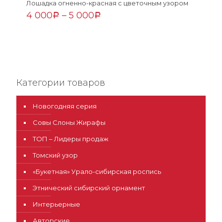
Лошадка огненно-красная с цветочным узором
4 000
–
5 000
Р
Р
Категории товаров
Новогодняя серия
Совы Слоны Жирафы
ТОП – Лидеры продаж
Томский узор
«Букетная» Урало-сибирская роспись
Этнический сибирский орнамент
Интерьерные
Авторские