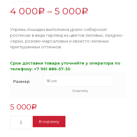
4 000
–
5 000
Р
Р
Упряжь лошадки выполнена урало-сибирской
росписью в виде гирлянд из цветов лиловых, лазурно-
серых, розово-марсаловых и хвоисто-зеленых
приглушенных оттенков
Срок доставки товара уточняйте у оператора по
телефону:
+7 961 886-57-30
Размер
Очистить
5 000
Р
Количество
В корзину
Лошадка
гнедая
с