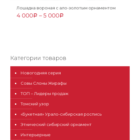
Лошадка вороная с ало-золотым орнаментом
4 000
–
5 000
Р
Р
Категории товаров
Новогодняя серия
Совы Слоны Жирафы
ТОП – Лидеры продаж
Томский узор
«Букетная» Урало-сибирская роспись
Этнический сибирский орнамент
Интерьерные