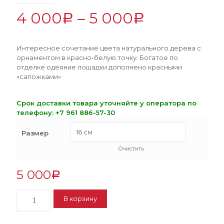
4 000
–
5 000
Р
Р
Интересное сочетание цвета натурального дерева с
орнаментом в красно-белую точку. Богатое по
отделке одеяние лошадки дополнено красными
«сапожками»
Срок доставки товара уточняйте у оператора по
телефону:
+7 961 886-57-30
Размер
Очистить
5 000
Р
Количество
В корзину
Лошадка
буланая
в