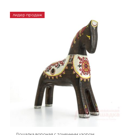
лидер продаж
Лошадка вороная с точечным узором