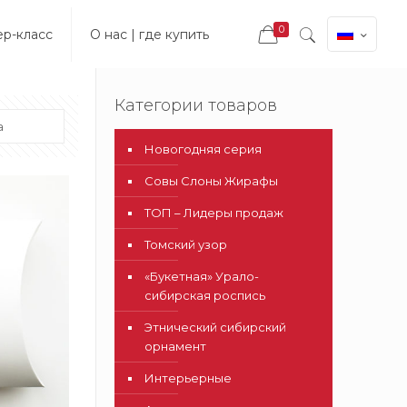
0
ер-класс
О нас | где купить
Категории товаров
Новогодняя серия
Совы Слоны Жирафы
ТОП – Лидеры продаж
Томский узор
«Букетная» Урало-
сибирская роспись
Этнический сибирский
орнамент
Интерьерные