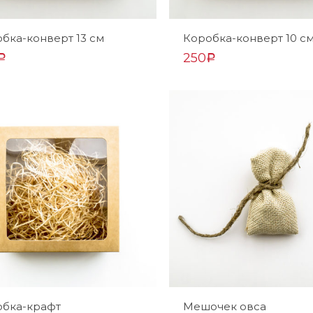
бка-конверт 13 см
Коробка-конверт 10 с
250
Р
Р
обка-крафт
Мешочек овса