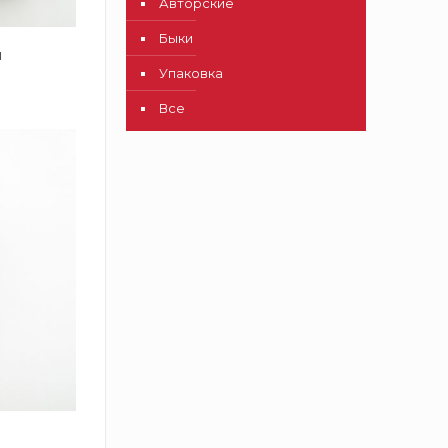
Авторские
Быки
м
Упаковка
Все